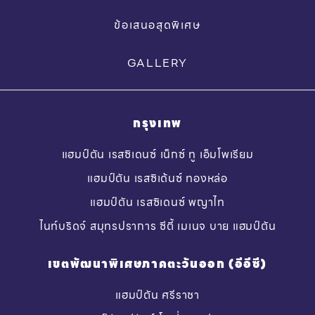
ข้อเสนอสุดพิเศษ
GALLERY
กรุงเทพ
แฮมป์ตัน เรสซิเดนซ์ เน็กซ์ ทู เอ็มโพเรียม
แฮมป์ตัน เรสซิเด้นซ์ ทองหล่อ
แฮมป์ตัน เรสซิเดนซ์ พญาไท
ไนท์บริดจ์ สมุทรปราการ ซีตี้ เมเนจ บาย แฮมป์ตัน
เขตพัฒนาพิเศษภาคตะวันออก (อีอีซี)
แฮมป์ตัน ศรีราชา