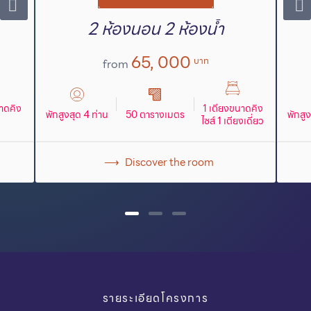
2 ห้องนอน 2 ห้องน้ำ
65, 000
บาท
from
าดคิง
1 เตียงขนาดคิง
พักสูงสุด 4 ท่าน
50 ตารางเมตร
พักสู
ไซส์ 1 เตียงเดี่ยว
Discover the room
รายระเอียดโครงการ